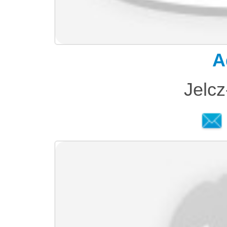
A
Jelc