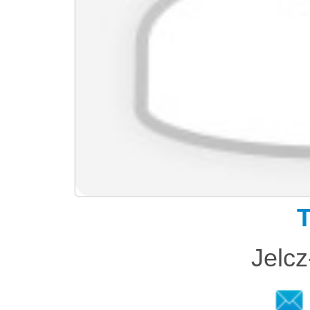
T
Jelc