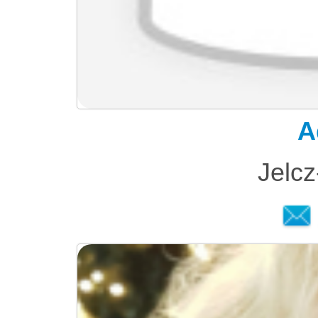
A
Jelc