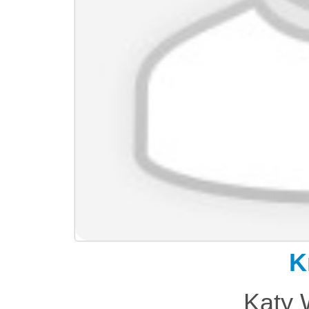
K
Kąty 