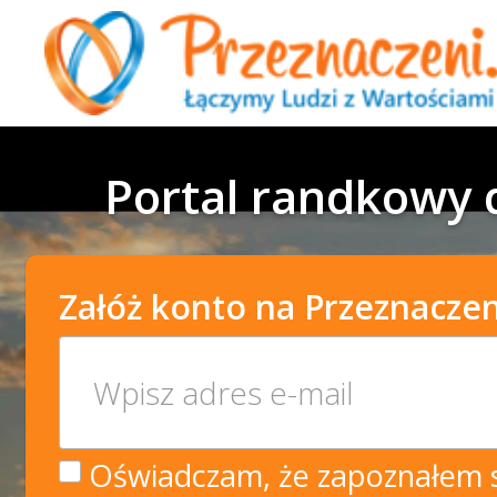
Portal randkowy d
Załóż konto na Przeznaczen
Oświadczam, że zapoznałem si