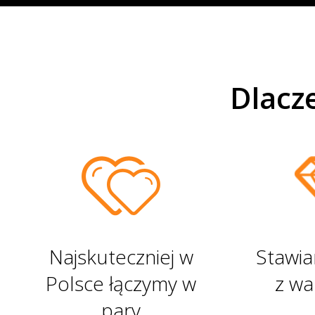
17 253 Małżeństw
Dlacz
Najskuteczniej w
Stawia
Polsce łączymy w
z wa
pary