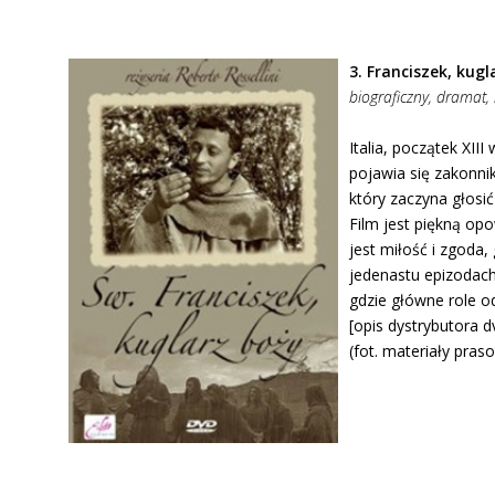
3. Franciszek, kugl
biograficzny, dramat, r
Italia, początek XII
pojawia się zakonni
który zaczyna głosić
Film jest piękną op
jest miłość i zgoda,
jedenastu epizodach
gdzie główne role o
[opis dystrybutora d
(fot. materiały pras