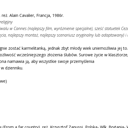
 reż. Alain Cavalier, Francja, 1986r.
eligijny
iwalu w Cannes (najlepszy film, wyróżnienie specjalne), sześć statuetek Ceza
jęcia, najlepszy montaż, najlepszy scenariusz oryginalny lub adaptowany) i 
agnie zostać karmelitanką, jednak zbyt młody wiek uniemożliwia jej 
żliwość wcześniejszego złożenia ślubów. Surowe życie w klasztorze,
ona namawia ją, aby wszystkie swoje przemyślenia
 w dzienniku.
owe)
u
(From a far country), reż. Krzysztof Zanussi, Polska- Wlk. Brytania-