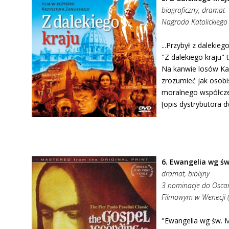
biograficzny, dramat
Nagroda Katolickiego
...Przybył z dalekieg
"Z dalekiego kraju" t
Na kanwie losów Kar
zrozumieć jak osobi
moralnego współcze
[opis dystrybutora d
6. Ewangelia wg ś
dramat, biblijny
3 nominacje do Oscar
Filmowym w Wenecji (na
"Ewangelia wg św. M