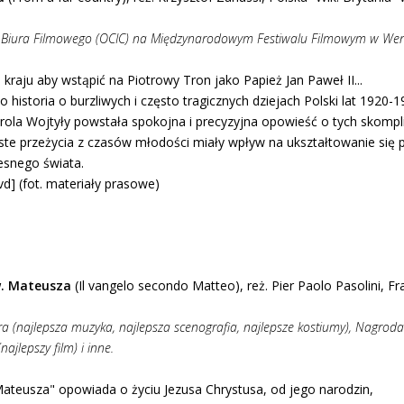
 Biura Filmowego (OCIC) na Międzynarodowym Festiwalu Filmowym w Wene
o kraju aby wstąpić na Piotrowy Tron jako Papież Jan Paweł II...
o historia o burzliwych i często tragicznych dziejach Polski lat 1920-1
ola Wojtyły powstała spokojna i precyzyjna opowieść o tych skompl
ste przeżycia z czasów młodości miały wpływ na ukształtowanie się 
snego świata.
vd] (fot. materiały prasowe)
w. Mateusza
(Il vangelo secondo Matteo), reż. Pier Paolo Pasolini, Fr
a (najlepsza muzyka, najlepsza scenografia, najlepsze kostiumy), Nagro
jlepszy film) i inne.
ateusza" opowiada o życiu Jezusa Chrystusa, od jego narodzin,