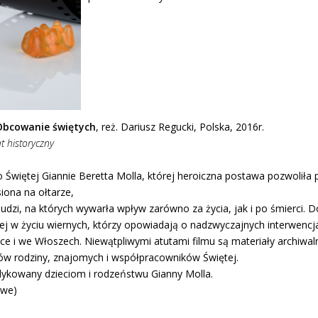
 Obcowanie świętych
, reż. Dariusz Regucki, Polska, 2016r.
 historyczny
Świętej Giannie Beretta Molla, której heroiczna postawa pozwoliła prz
iona na ołtarze,
e ludzi, na których wywarła wpływ zarówno za życia, jak i po śmierci
j w życiu wiernych, którzy opowiadają o nadzwyczajnych interwencja
ce i we Włoszech. Niewątpliwymi atutami filmu są materiały archiwal
ów rodziny, znajomych i współpracowników Świętej.
dykowany dzieciom i rodzeństwu Gianny Molla.
owe)