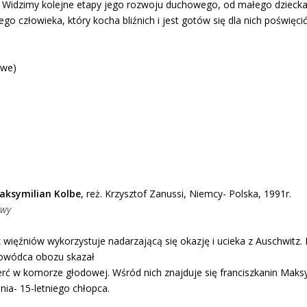
. Widzimy kolejne etapy jego rozwoju duchowego, od małego dziecka
ego człowieka, który kocha bliźnich i jest gotów się dla nich poświęcić
owe)
Maksymilian Kolbe
, reż. Krzysztof Zanussi, Niemcy- Polska, 1991r.
owy
 więźniów wykorzystuje nadarzającą się okazję i ucieka z Auschwitz.
owódca obozu skazał
rć w komorze głodowej. Wśród nich znajduje się franciszkanin Maksym
ia- 15-letniego chłopca.