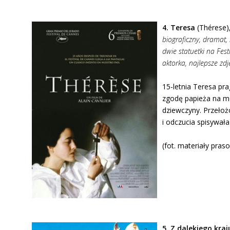
4. Teresa
(Thérese),
biograficzny, dramat, r
dwie statuetki na Fest
aktorka, najlepsze zd
15-letnia Teresa pr
zgodę papieża na mo
dziewczyny. Przełoż
i odczucia spisywała
(fot. materiały pras
5. Z dalekiego kraj