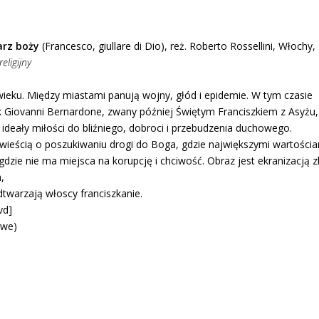
arz boży
(Francesco, giullare di Dio), reż. Roberto Rossellini, Włochy,
eligijny
I wieku. Między miastami panują wojny, głód i epidemie. W tym czasie
k Giovanni Bernardone, zwany później Świętym Franciszkiem z Asyżu,
 ideały miłości do bliźniego, dobroci i przebudzenia duchowego.
owieścią o poszukiwaniu drogi do Boga, gdzie największymi wartości
 gdzie nie ma miejsca na korupcję i chciwość. Obraz jest ekranizacją 
,
dtwarzają włoscy franciszkanie.
vd]
owe)