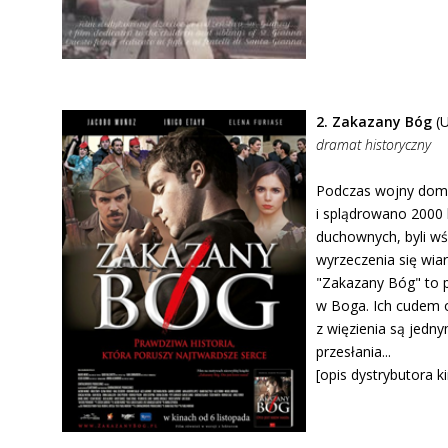
2. Zakazany Bóg
(U
dramat historyczny
Podczas wojny domo
i splądrowano 2000 
duchownych, byli wś
wyrzeczenia się wia
"Zakazany Bóg" to p
w Boga. Ich cudem o
z więzienia są jedn
przesłania...
[opis dystrybutora k