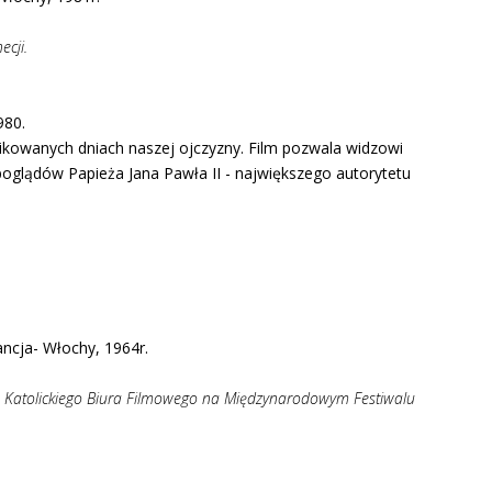
cji.
980.
ikowanych dniach naszej ojczyzny. Film pozwala widzowi
poglądów Papieża Jana Pawła II - największego autorytetu
ancja- Włochy, 1964r.
da Katolickiego Biura Filmowego na Międzynarodowym Festiwalu