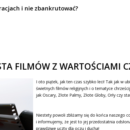
uracjach i nie zbankrutować?
STA FILMÓW Z WARTOŚCIAMI C
I oto piątek, jak ten czas szybko leci!
Tak jak w ub
świetnych filmów religijnych i o tematyce chrześ
jak Oscary, Złote Palmy, Złote Globy, Orły czy st
Niestety powoli zbliżamy się do końca naszego c
i informujemy, że jest to jej przedostatnia odsł
prawdziwe uczty dla oczu i ducha!