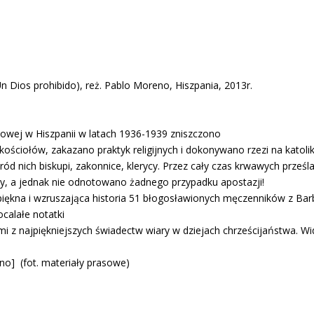
n Dios prohibido), reż. Pablo Moreno, Hiszpania, 2013r.
wej w Hiszpanii w latach 1936-1939 zniszczono
kościołów, zakazano praktyk religijnych i dokonywano rzezi na kat
ród nich biskupi, zakonnice, klerycy. Przez cały czas krwawych prz
ry, a jednak nie odnotowano żadnego przypadku apostazji!
iękna i wzruszająca historia 51 błogosławionych męczenników z Barba
calałe notatki
ymi z najpiękniejszych świadectw wiary w dziejach chrześcijaństwa. 
ino] (fot. materiały prasowe)