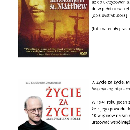
aż do ukrzyżowania
do w pełni rozwinięt
[opis dystrybutora]
(fot. materiały pras
7.
Życie za życie. 
biograficzny, obyczaj
W 1941 roku jeden z
że z jego powodu d
10 więźniów na śmie
uratować współwięźn